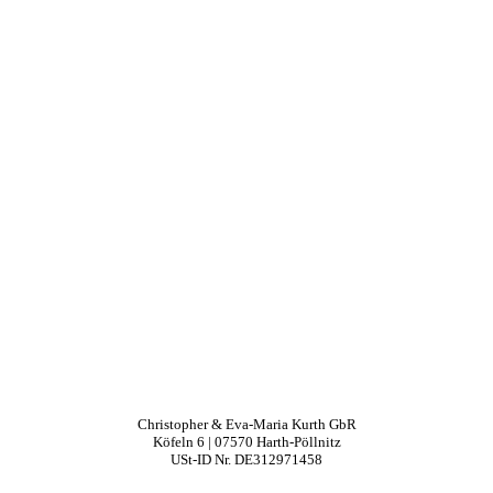
Zum
Inhalt
springen
Christopher
&
Eva-Maria Kurth
GbR
Köfeln 6 | 07570 Harth-Pöllnitz
USt-ID Nr. DE312971458